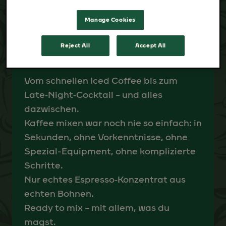
Manage Cookies
ESPRESSO CONCENTRATE
Reject All
Accept All
Vom schnellen Iced Coffee bis zum
Late‑Night‑Cocktail – und alles
dazwischen.
Kaffee mixen war noch nie so einfach: in
Sekunden, ohne Vorkenntnisse, ohne
Spezial-Equipment, ohne komplizierte
Schritte.
Nur echtes Espresso‑Konzentrat aus
echten Bohnen.
Ready to mix – mit allem, was du
magst.