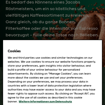
Es bedarf des Könnens eines Jacobs
Röstmeisters, um ein so köstliches und
vielfältiges Kaffeesortiment zu kreieren.
Ganz gleich, ob du ganze Bohnen,
Filterkaffee oder die Intensität von Espresso
bevorzugst – fülle deine Tasse nach Belieben.
Cookies
We and third parties use cookies and similar technologies on our
websites. We use cookies to ensure our website functions properly,
store your preferences, gain insights into visitor behaviour, and
build a profile of your online behaviour for personalized
advertisements. By clicking on “Manage Cookies”, you can learn
more about the cookies we use and set your preferences.
Depending on your preferences, we may process your data in
GANZE BOHNE
FILTERKAFFEE
KAPSELN
PADS
LÖS
countries with a lower level of data protection legislation where
authorities may have easier access to your data and you may have
fewer rights to oppose such access. By clicking on “Accept All”, you
agree to the use of all cookies as described in this cookie
FILTER LÖSCHEN
banner.
Weitere Informationen zum Datenschutz