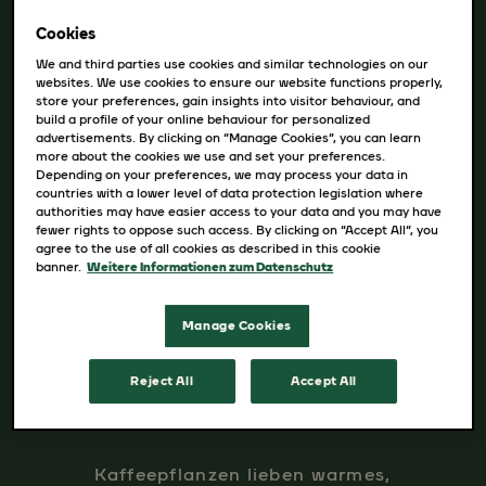
Hast du gewusst, dass Kaffee auf Bäumen
wächst? Alles beginnt mit der immergrünen
Cookies
Kaffeepflanze und den kostbaren roten
We and third parties use cookies and similar technologies on our
websites. We use cookies to ensure our website functions properly,
Kirschen, die sie trägt. Kaffee wird in rund 70
store your preferences, gain insights into visitor behaviour, and
Ländern weltweit in tropischen und
build a profile of your online behaviour for personalized
advertisements. By clicking on “Manage Cookies”, you can learn
subtropischen Regionen angebaut.
more about the cookies we use and set your preferences.
Depending on your preferences, we may process your data in
Wissenswert:
countries with a lower level of data protection legislation where
authorities may have easier access to your data and you may have
fewer rights to oppose such access. By clicking on “Accept All”, you
agree to the use of all cookies as described in this cookie
banner.
Weitere Informationen zum Datenschutz
Manage Cookies
Reject All
Accept All
Kaffeepflanzen lieben warmes,