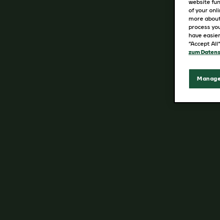
website fun
of your onl
more about
process you
have easier
“Accept All
zum Datens
Manage