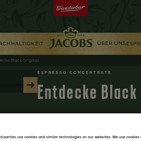
ÜBER UNS
ACHHALTIGKEIT
ESPR
ecke Black Original
ESPRESSO CONCENTRATE
Entdecke Black 
Black Original Espresso Concentrate –
Pur und unkompliziert mit einer Milch
die dich länger wach halten.
d parties use cookies and similar technologies on our websites. We use cookies