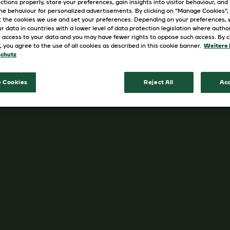
ctions properly, store your preferences, gain insights into visitor behaviour, and b
Sanftes Röst­aroma, kräftiger schwa
ine behaviour for personalized advertisements. By clicking on “Manage Cookies”,
Die perfekte Basis für alles, was dir r
 the cookies we use and set your preferences. Depending on your preferences,
r data in countries with a lower level of data protection legislation where autho
Hause gemixt. Jederzeit. So, wie du 
 access to your data and you may have fewer rights to oppose such access. By cl
”, you agree to the use of all cookies as described in this cookie banner.
Weitere 
Hier findest du weitere leckere
Rezep
chutz
 Cookies
Reject All
Acc