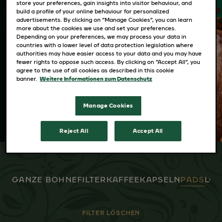
Es bedarf des Könnens eines Jacobs
store your preferences, gain insights into visitor behaviour, and
build a profile of your online behaviour for personalized
Röstmeisters, um ein so köstliches und
advertisements. By clicking on “Manage Cookies”, you can learn
more about the cookies we use and set your preferences.
vielfältiges Kaffeesortiment zu kreieren.
Depending on your preferences, we may process your data in
Ganz gleich, ob du ganze Bohnen,
countries with a lower level of data protection legislation where
authorities may have easier access to your data and you may have
Filterkaffee oder die Intensität von Espresso
fewer rights to oppose such access. By clicking on “Accept All”, you
agree to the use of all cookies as described in this cookie
bevorzugst – fülle deine Tasse nach Belieben.
banner.
Weitere Informationen zum Datenschutz
Manage Cookies
Reject All
Accept All
GANZE BOHNE
FILTERKAFFEE
KAPSELN
PADS
LÖS
FILTER LÖSCHEN