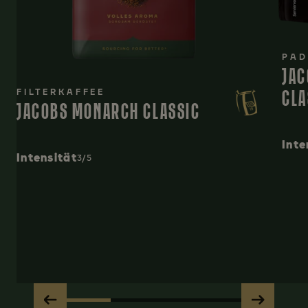
PAD
JAC
CLA
FILTERKAFFEE
JACOBS MONARCH CLASSIC
Inte
Intensität
3/5