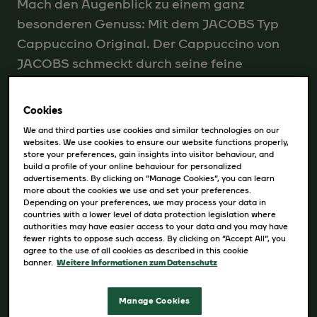
Mach den Augenblick zu einem ganz
besonderen Genuss: Mit dem JACOBS Typ
Cappuccino Original. Der Cappuccino von
JACOBS schmeckt durch seine feine
Cremigkeit, den erstklassigen Geschmack
von JACOBS Kaffee und cremig-feinem
Cookies
Schaum einfach himmlisch! Erlebe mit dieser
We and third parties use cookies and similar technologies on our
leckeren Kaffeespezialität das
websites. We use cookies to ensure our website functions properly,
store your preferences, gain insights into visitor behaviour, and
unverwechselbare Verwöhnaroma von
build a profile of your online behaviour for personalized
advertisements. By clicking on “Manage Cookies”, you can learn
JACOBS Kaffee weiterhin in 25
more about the cookies we use and set your preferences.
Becherportionen.
Depending on your preferences, we may process your data in
countries with a lower level of data protection legislation where
authorities may have easier access to your data and you may have
fewer rights to oppose such access. By clicking on “Accept All”, you
Die Zubereitung des JACOBS Typ
agree to the use of all cookies as described in this cookie
Cappuccino Original ist denkbar einfach: Je
banner.
Weitere Informationen zum Datenschutz
nach Tassengröße einige gehäufte
Kaffeelöffel des Cappuccino-Pulvers mit
Manage Cookies