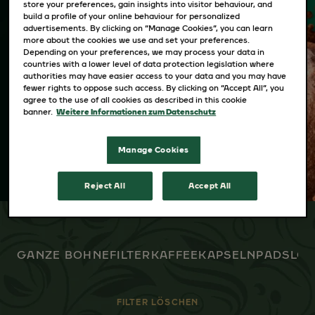
Es bedarf des Könnens eines Jacobs
store your preferences, gain insights into visitor behaviour, and
build a profile of your online behaviour for personalized
Röstmeisters, um ein so köstliches und
advertisements. By clicking on “Manage Cookies”, you can learn
more about the cookies we use and set your preferences.
vielfältiges Kaffeesortiment zu kreieren.
Depending on your preferences, we may process your data in
Ganz gleich, ob du ganze Bohnen,
countries with a lower level of data protection legislation where
authorities may have easier access to your data and you may have
Filterkaffee oder die Intensität von Espresso
fewer rights to oppose such access. By clicking on “Accept All”, you
agree to the use of all cookies as described in this cookie
bevorzugst – fülle deine Tasse nach Belieben.
banner.
Weitere Informationen zum Datenschutz
Manage Cookies
Reject All
Accept All
GANZE BOHNE
FILTERKAFFEE
KAPSELN
PADS
LÖS
FILTER LÖSCHEN