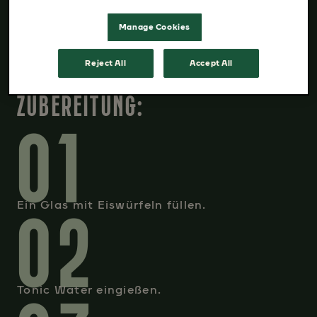
Orange (zur Garnitur)
Manage Cookies
Reject All
Accept All
ZUBEREITUNG:
01
02
Ein Glas mit Eiswürfeln füllen.
Tonic Water eingießen.