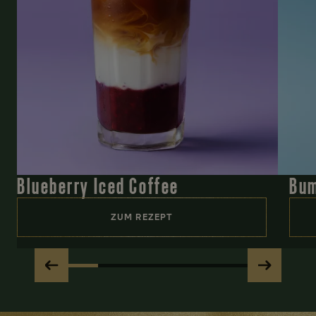
Blueberry Iced Coffee
Bum
ZUM REZEPT