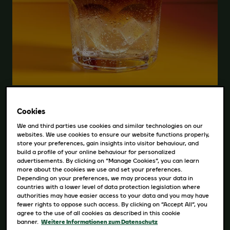
Espresso Tonic
Cookies
We and third parties use cookies and similar technologies on our
REZEPT HERUNTERLADEN
websites. We use cookies to ensure our website functions properly,
store your preferences, gain insights into visitor behaviour, and
build a profile of your online behaviour for personalized
advertisements. By clicking on “Manage Cookies”, you can learn
more about the cookies we use and set your preferences.
Zutaten
Depending on your preferences, we may process your data in
countries with a lower level of data protection legislation where
authorities may have easier access to your data and you may have
150 ml Tonic Water
fewer rights to oppose such access. By clicking on “Accept All”, you
30 ml Black Original
agree to the use of all cookies as described in this cookie
banner.
Weitere Informationen zum Datenschutz
Eis