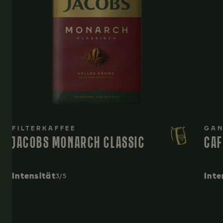
FILTERKAFFEE
GAN
JACOBS MONARCH CLASSIC
CAF
Intensität
Inte
3/5