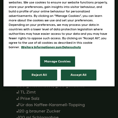
Zutaten
websites. We use cookies to ensure our website functions properly,
store your preferences, gain insights into visitor behaviour, and
Zutaten für den Apfel-Karamell Gugelhupf
build a profile of your online behaviour for personalized
120 g Zucker
advertisements. By clicking on “Manage Cookies”, you can learn
more about the cookies we use and set your preferences.
200 ml Sahne
Depending on your preferences, we may process your data in
3 säuerliche Äpfel, geschält, entkernt und
countries with a lower level of data protection legislation where
authorities may have easier access to your data and you may have
in Würfel geschnitten
fewer rights to oppose such access. By clicking on “Accept All”, you
50 ml JACOBS Krönung
agree to the use of all cookies as described in this cookie
banner.
Weitere Informationen zum Datenschutz
200 g Butter
120 g brauner Zucker
5 Eier
Manage Cookies
200 g Mehl
1 Päckchen Backpulver
Reject All
Accept All
150 g gemahlene Haselnüsse
100 g Haselnüsse, grob gehackte
1 TL Zimt
1 Prise Salz
Für das Kaffee-Karamell-Topping
120 g brauner Zucker
100 ml Schlagsahne