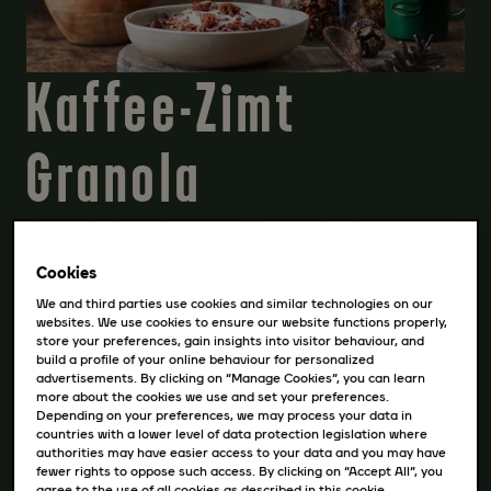
Kaffee-Zimt
Granola
Granola besteht aus süßen gebackenen
Haferflocken. Zusammen mit Kaffee also
Cookies
das perfekte Wachmacherfrühstück.
We and third parties use cookies and similar technologies on our
REZEPT HERUNTERLADEN
websites. We use cookies to ensure our website functions properly,
store your preferences, gain insights into visitor behaviour, and
build a profile of your online behaviour for personalized
advertisements. By clicking on “Manage Cookies”, you can learn
more about the cookies we use and set your preferences.
Zutaten
Depending on your preferences, we may process your data in
countries with a lower level of data protection legislation where
authorities may have easier access to your data and you may have
250 g kernige Haferflocken
fewer rights to oppose such access. By clicking on “Accept All”, you
200 g Nussmischung, grob gehackt
agree to the use of all cookies as described in this cookie