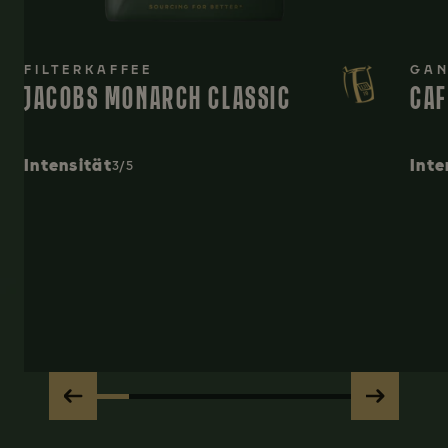
FILTERKAFFEE
GAN
JACOBS MONARCH CLASSIC
CAF
Intensität
Inte
3/5