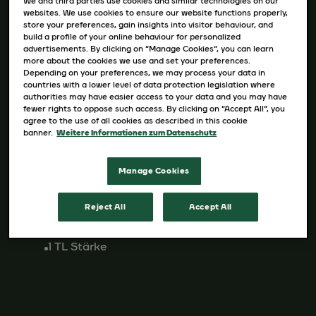
We and third parties use cookies and similar technologies on our
TEIG
websites. We use cookies to ensure our website functions properly,
store your preferences, gain insights into visitor behaviour, and
1 TL Trockenhefe
build a profile of your online behaviour for personalized
30 g Zucker
advertisements. By clicking on “Manage Cookies”, you can learn
130 ml pflanzliche Milchalternative
more about the cookies we use and set your preferences.
Depending on your preferences, we may process your data in
40 ml Sonnenblumenöl
countries with a lower level of data protection legislation where
300 g Weizenmehl
authorities may have easier access to your data and you may have
fewer rights to oppose such access. By clicking on “Accept All”, you
ZUTATEN KAFFEE-ZIMT-NUSS-FÜLLUNG
agree to the use of all cookies as described in this cookie
75 ml JACOBS Krönung
banner.
Weitere Informationen zum Datenschutz
50 ml pflanzliche Milchalternative
150 g gemahlene Nüsse nach Wahl
Manage Cookies
90 g vegane Butter / Margarine
100 g Zucker
Reject All
Accept All
1 Packung Vanillezucker
1 EL Zimt
1 TL Stärke