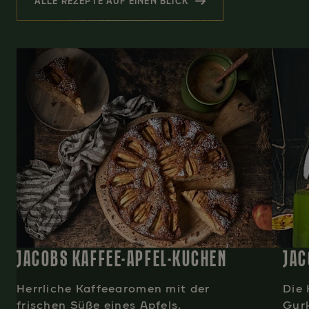
ALLE REZEPTE AUF EINEN BLICK
(ÄHNLICHE REZEPTE)
JACOBS KAFFEE-APFEL-KUCHEN
JAC
Herrliche Kaffeearomen mit der
Die
frischen Süße eines Apfels.
Gurk