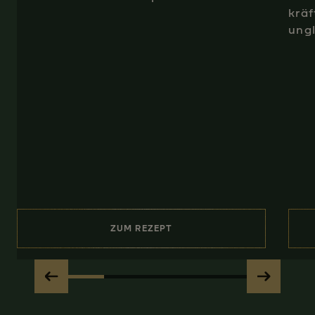
kräf
ungl
ZUM REZEPT