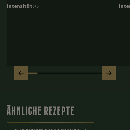
Intensität
Inte
3/5
ÄHNLICHE REZEPTE