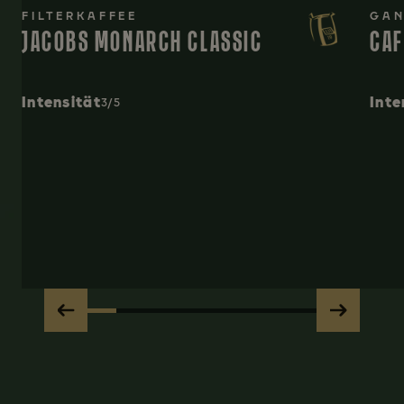
FILTERKAFFEE
GAN
JACOBS MONARCH CLASSIC
CAF
Intensität
Inte
3/5