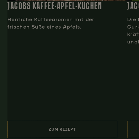
JACOBS KAFFEE-APFEL-KUCHEN
JAC
Herrliche Kaffeearomen mit der
Die
frischen Süße eines Apfels.
Gurk
kräf
ungl
ZUM REZEPT