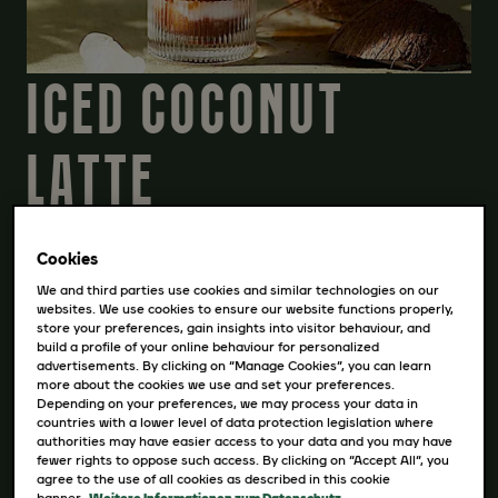
ICED COCONUT
LATTE
Dieses köstliche Getränk kombiniert die
Aromen von Kaffee und Kokosmilch zu einer
Cookies
erfrischenden und cremigen Mischung.
We and third parties use cookies and similar technologies on our
websites. We use cookies to ensure our website functions properly,
store your preferences, gain insights into visitor behaviour, and
REZEPT HERUNTERLADEN
build a profile of your online behaviour for personalized
advertisements. By clicking on “Manage Cookies”, you can learn
more about the cookies we use and set your preferences.
Depending on your preferences, we may process your data in
countries with a lower level of data protection legislation where
Zutaten
authorities may have easier access to your data and you may have
fewer rights to oppose such access. By clicking on “Accept All”, you
40 ml JACOBS Filterkaffee
agree to the use of all cookies as described in this cookie