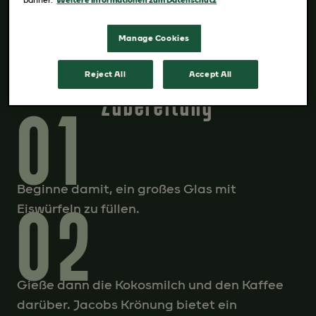
banner.
Weitere Informationen zum Datenschutz
200 ml Kokosmilch
Eiswürfel
Manage Cookies
Reject All
Accept All
Zubereitung
01
Beginne damit, ein großes Glas mit
02
Eiswürfeln zu füllen.
Gieße dann die Kokosmilch und den Kaffee
darüber. Jacobs Krönung bietet ein